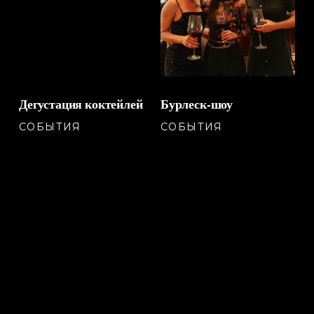
Дегустация
Бурлеск-
Дегустация коктейлей
Бурлеск-шоу
коктейлей
шоу
СОБЫТИЯ
СОБЫТИЯ