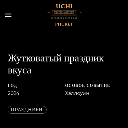
Перейти
Menu
Меню
к
основному
содержанию
Жутковатый праздник
вкуса
ГОД
ОСОБОЕ СОБЫТИЕ
2024
Хэллоуин
ПРАЗДНИКИ