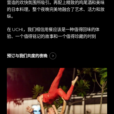
营造的欢快氛围所吸引。再配上精致的鸡尾酒和美味
的日本料理，整个夜晚完美地融合了艺术、活力和放
纵。
在 UCHI，我们相信用餐应该是一种值得回味的体
验、一个值得铭记的故事和一个值得珍藏的时刻
预订与我们共度的夜晚