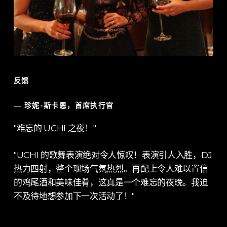
反馈
—
珍妮-斯卡恩，首席执行官
"难忘的 UCHI 之夜！"
"UCHI 的歌舞表演绝对令人惊叹！表演引人入胜，DJ
热力四射，整个现场气氛热烈。再配上令人难以置信
的鸡尾酒和美味佳肴，这真是一个难忘的夜晚。我迫
不及待地想参加下一次活动了！"